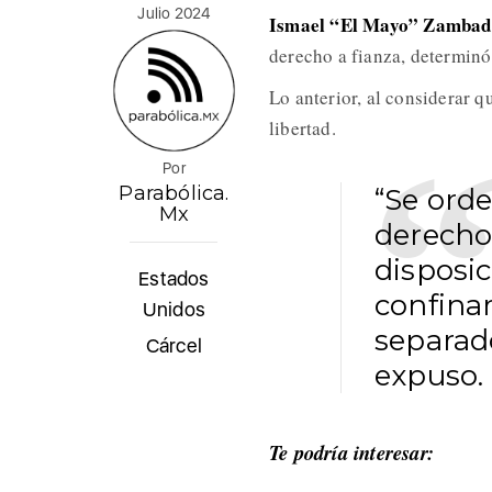
Julio 2024
Ismael “El Mayo” Zambad
derecho a fianza, determinó
Lo anterior, al considerar q
libertad.
Por
Parabólica.
“Se ord
Mx
derecho 
disposic
Estados
confina
Unidos
separado
Cárcel
expuso.
Te podría interesar: