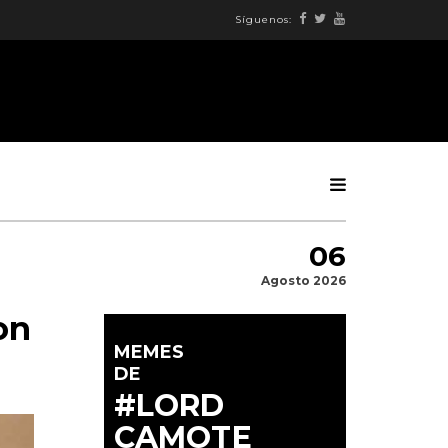
Síguenos:
06
Agosto 2026
on
MEMES
DE
#LORD
CAMOTE