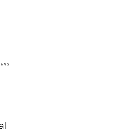
 una
al