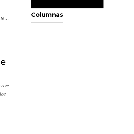
Columnas
ote…
me
 vive
los