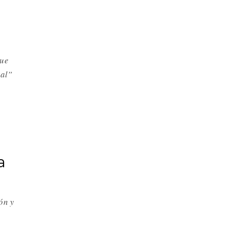
que
nal”
a
ón y