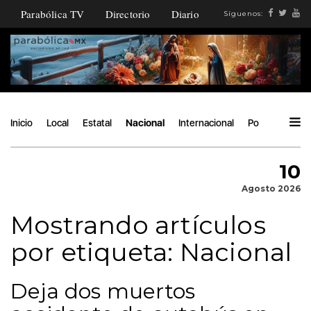
Parabólica TV
Directorio
Diario
Síguenos:
Inicio
Local
Estatal
Nacional
Internacional
Política
Áng
10
Agosto 2026
Mostrando artículos
por etiqueta: Nacional
Deja dos muertos