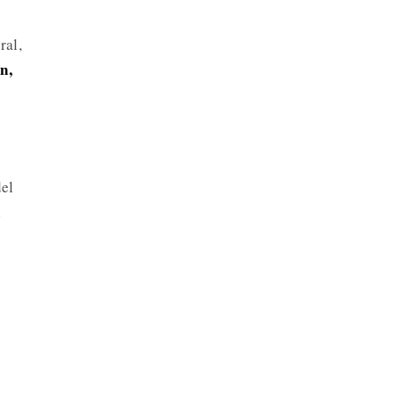
ral,
n,
del
l