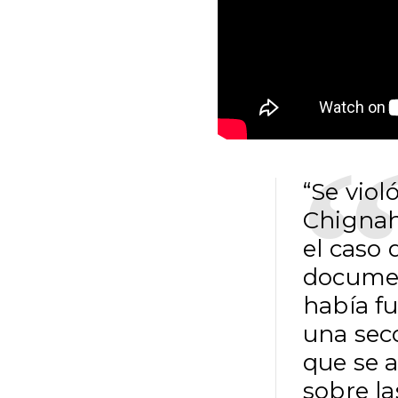
“Se viol
Chignah
el caso 
documen
había fu
una secc
que se a
sobre la