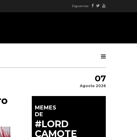
Síguenos:
07
Agosto 2026
ro
MEMES
DE
#LORD
CAMOTE