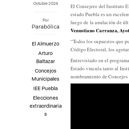
Octubre 2024
El Consejero del Instituto E
estado Puebla es un excelent
Por
luego de la anulación de úl
Parabólica
Venustiano Carranza, Ayot
“Todos los supuestos que pud
El Almuerzo
Código Electoral, los agota
Arturo
Entrevistado en el programa
Baltazar
Estado vincula tanto al Inst
Concejos
nombramiento de Concejos M
Municipales
IEE Puebla
Elecciones
extraordinaria
s