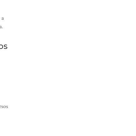
 a
a.
os
rsos