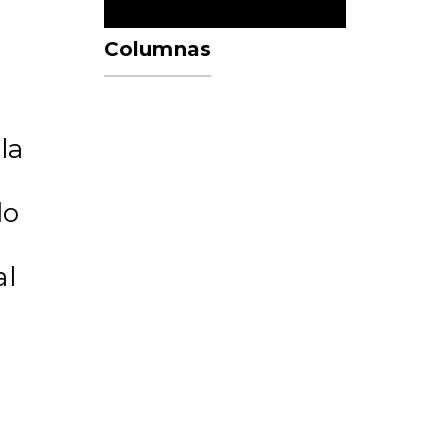
Columnas
la
do
al