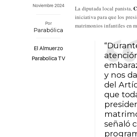
Noviembre 2024
C
La diputada local panista,
iniciativa para que los pres
Por
matrimonios infantiles en mu
Parabólica
“Durant
El Almuerzo
atenció
Parabolica TV
embaraz
y nos d
del Artí
que toda
preside
matrimo
señaló 
program