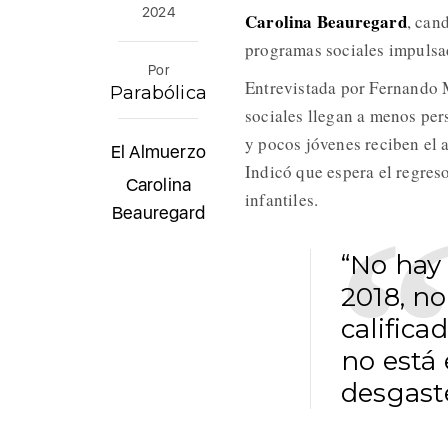
2024
Carolina Beauregard
, can
programas sociales impulsa
Por
Entrevistada por Fernando 
Parabólica
sociales llegan a menos pe
y pocos jóvenes reciben el 
El Almuerzo
Indicó que espera el regres
Carolina
infantiles.
Beauregard
“No hay 
2018, n
calific
no está 
desgaste