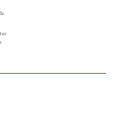
de
tas
a