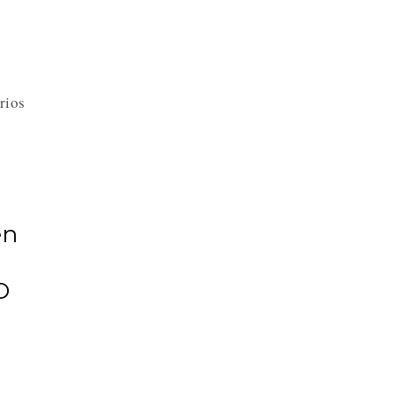
rios
en
O