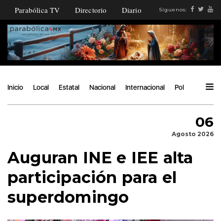
Parabólica TV
Directorio
Diario
Síguenos:
Inicio
Local
Estatal
Nacional
Internacional
Política
Ángu
06
Agosto 2026
Auguran INE e IEE alta
participación para el
superdomingo