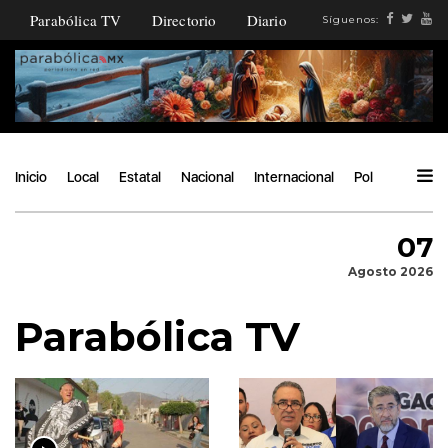
Parabólica TV
Directorio
Diario
Síguenos:
Inicio
Local
Estatal
Nacional
Internacional
Política
Ángu
07
Agosto 2026
Parabólica TV