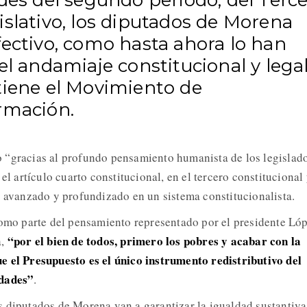
des del segundo periodo, del Terce
slativo, los diputados de Morena
fectivo, como hasta ahora lo han
el andamiaje constitucional y legal
tiene el Movimiento de
rmación.
 “gracias al profundo pensamiento humanista de los legislad
 el artículo cuarto constitucional, en el tercero constitucional
a avanzado y profundizado en un sistema constitucionalista.
como parte del pensamiento representado por el presidente Ló
“por el bien de todos, primero los pobres y acabar con la
a,
e el Presupuesto es el único instrumento redistributivo del
ldades”
.
 diputados de Morena van a garantizar la igualdad sustantiva