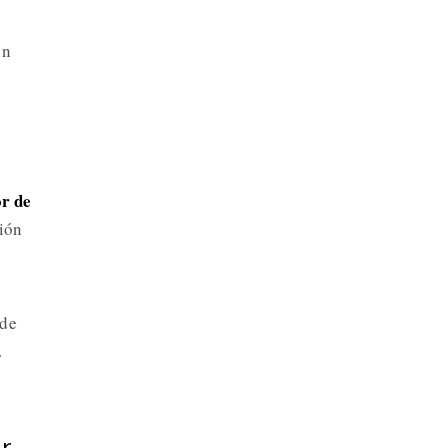
on
or de
ión
sde
.