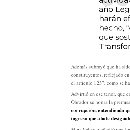
activida
año Legi
harán e
hecho, “
que sos
Transfo
Además subrayó que ha sido
constituyentes, reflejado en
el artículo 123”, como se h
Advirtió en ese tenor, que 
Obrador se honra la premis
corrupción, entendiendo qu
ingreso que abate desigua
Mier Velazco añadió que los