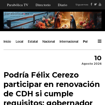
Parabólica TV
Directorio
Diario
Síguenos:
Inicio
Local
Estatal
Nacional
Internacional
Política
Áng
10
Agosto 2026
Podría Félix Cerezo
participar en renovación
de CDH si cumple
requisitos: gobernador