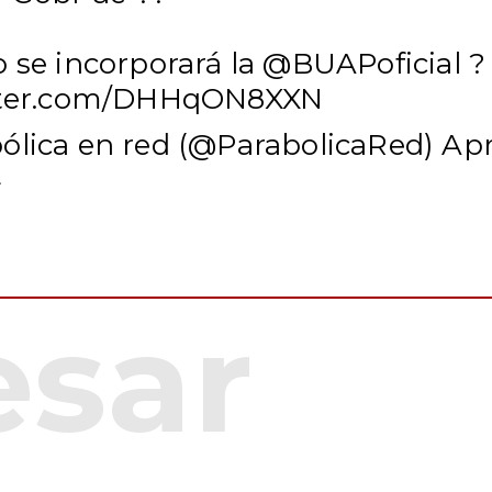
 se incorporará la
@BUAPoficial
?
itter.com/DHHqON8XXN
ólica en red (@ParabolicaRed)
Apr
4