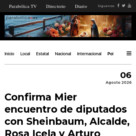
Parabólica TV
Directorio
Diario
Síguenos:
Inicio
Local
Estatal
Nacional
Internacional
Política
Áng
06
Agosto 2026
Confirma Mier
encuentro de diputados
con Sheinbaum, Alcalde,
Rosa Icela y Arturo