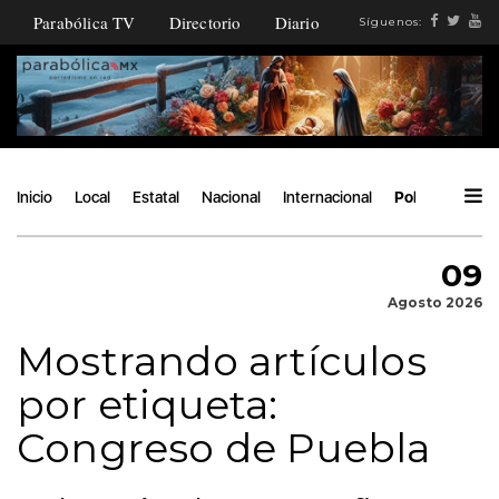
Parabólica TV
Directorio
Diario
Síguenos:
Inicio
Local
Estatal
Nacional
Internacional
Política
Áng
09
Agosto 2026
Mostrando artículos
por etiqueta:
Congreso de Puebla