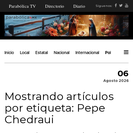
Parabólica TV
Directorio
Diario
Síguenos:
Inicio
Local
Estatal
Nacional
Internacional
Política
Áng
06
Agosto 2026
Mostrando artículos
por etiqueta: Pepe
Chedraui