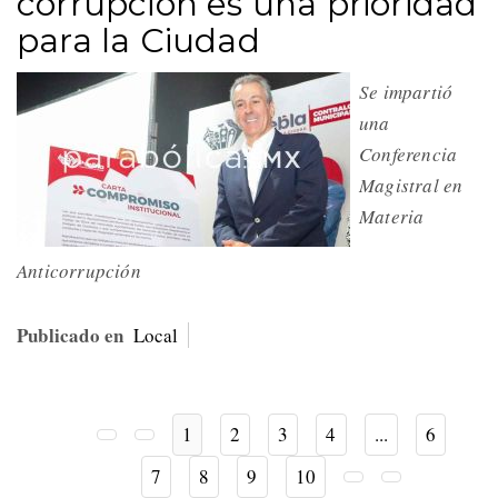
corrupción es una prioridad
para la Ciudad
Se impartió
una
Conferencia
Magistral en
Materia
Anticorrupción
Publicado en
Local
1
2
3
4
...
6
7
8
9
10