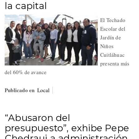
la capital
El Techado
Escolar del
Jardín de
Niños
Cuitláhuac
presenta más
del 60% de avance
Publicado en
Local
“Abusaron del
presupuesto”, exhibe Pepe
Chedraui a administración