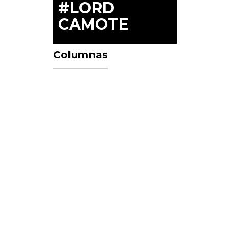
#LORD
CAMOTE
Columnas
r