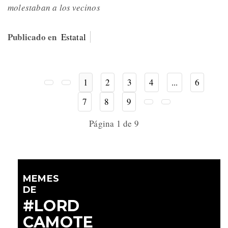
molestaban a los vecinos
Publicado en
Estatal
1
2
3
4
...
6
7
8
9
Página 1 de 9
MEMES
DE
#LORD
CAMOTE