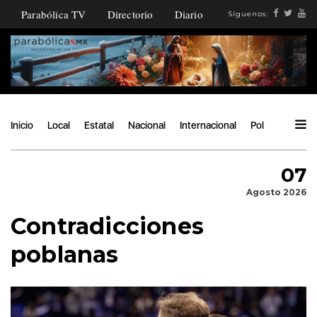
Parabólica TV
Directorio
Diario
Síguenos:
Inicio
Local
Estatal
Nacional
Internacional
Política
Ángu
07
Agosto 2026
Contradicciones
poblanas