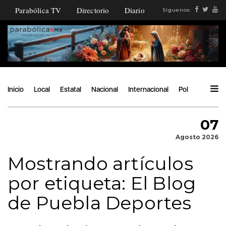
Parabólica TV
Directorio
Diario
Síguenos:
Inicio
Local
Estatal
Nacional
Internacional
Política
Ángu
07
Agosto 2026
Mostrando artículos
por etiqueta: El Blog
de Puebla Deportes