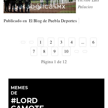
Palacios
Publicado en
El Blog de Puebla Deportes
1
2
3
4
...
6
7
8
9
10
Página 1 de 12
MEMES
DE
#LORD