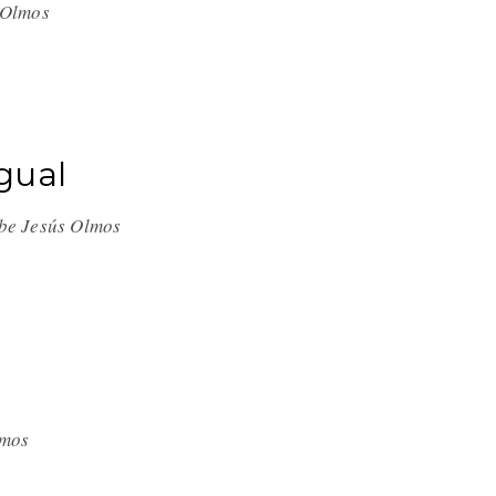
s Olmos
gual
ibe Jesús Olmos
lmos