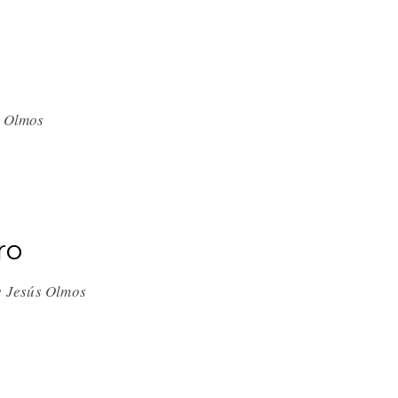
s Olmos
ro
be Jesús Olmos