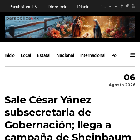
Parabólica TV
Directorio
Diario
Síguenos:
Inicio
Local
Estatal
Nacional
Internacional
Política
Áng
06
Agosto 2026
Sale César Yánez
subsecretaria de
Gobernación; llega a
campaña de Sheinbaum