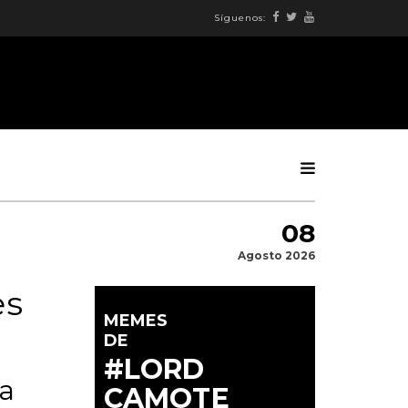
Síguenos:
08
Agosto 2026
es
MEMES
DE
#LORD
la
CAMOTE