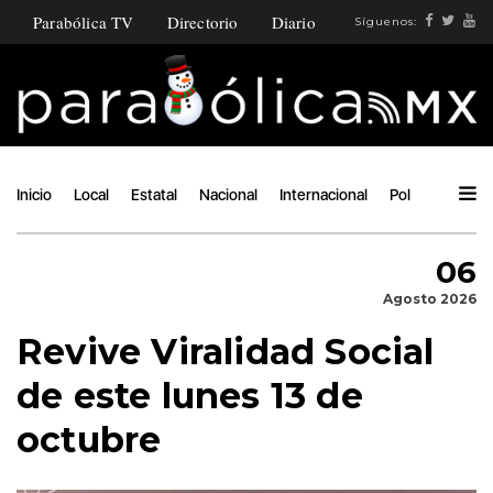
Parabólica TV
Directorio
Diario
Síguenos:
Inicio
Local
Estatal
Nacional
Internacional
Política
Ángu
06
Agosto 2026
Revive Viralidad Social
de este lunes 13 de
octubre