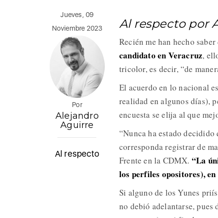
Jueves, 09
Al respecto por 
Noviembre 2023
Recién me han hecho saber 
candidato en Veracruz
, el
tricolor, es decir, “de man
El acuerdo en lo nacional es
realidad en algunos días), 
Por
encuesta se elija al que me
Alejandro
Aguirre
“Nunca ha estado decidido q
corresponda registrar de ma
Al respecto
“La ún
Frente en la CDMX.
los perfiles opositores), e
Si alguno de los Yunes prií
no debió adelantarse, pues d