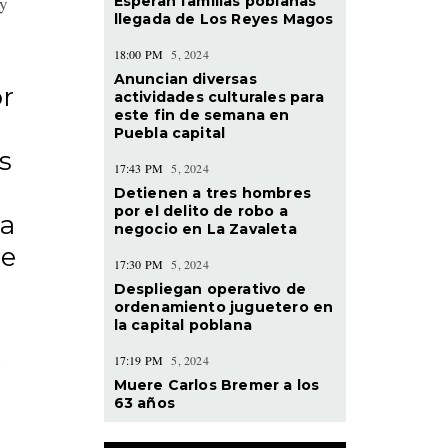
Esperan familias poblanas
 y
llegada de Los Reyes Magos
18:00 PM
5, 2024
Anuncian diversas
or
actividades culturales para
este fin de semana en
Puebla capital
s
17:43 PM
5, 2024
Detienen a tres hombres
por el delito de robo a
 a
negocio en La Zavaleta
se
17:30 PM
5, 2024
Despliegan operativo de
ordenamiento juguetero en
la capital poblana
e
17:19 PM
5, 2024
Muere Carlos Bremer a los
63 años