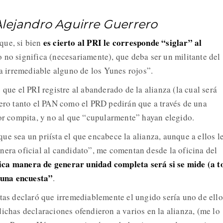
Alejandro Aguirre Guerrero
es cierto al PRI le corresponde “siglar” al
que, si bien
lo no significa (necesariamente), que deba ser un militante del
era irremediable alguno de los Yunes rojos”.
 que el PRI registre al abanderado de la alianza (la cual será
pero tanto el PAN como el PRD pedirán que a través de una
jor compita, y no al que “cupularmente” hayan elegido.
ue sea un priísta el que encabece la alianza, aunque a ellos l
nera oficial al candidato”, me comentan desde la oficina del
ica manera de generar unidad completa será si se mide (a t
n una encuesta”
.
stas declaró que irremediablemente el ungido sería uno de ello
ichas declaraciones ofendieron a varios en la alianza, (me lo