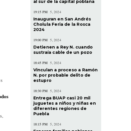
al sur de la capital poblana
19:15 PM
5, 2024
Inauguran en San Andrés
Cholula Feria de la Rosca
2024
19:00 PM
5, 2024
Detienen a Rey N. cuando
sustraía cable de un pozo
18:45 PM
5, 2024
Vinculan a proceso a Ramón
N. por probable delito de
es
estupro
18:30 PM
5, 2024
odos
Entrega BUAP casi 20 mil
juguetes a niños y niñas en
diferentes regiones de
Puebla
s,
18:15 PM
5, 2024