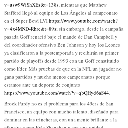
v=usw9WiShXEs&t=138s
, mientras que Matthew
Stafford llegó al equipo de Los Ángeles al campeonato
en el Super Bowl LVI
https://www.youtube.com/watch?
v=4x4MND-Rhrc&t=89s;
sin embargo, desde la campaña
pasada Goff renació bajo el mando de Dan Campbell y
del coordinador ofensivo Ben Johnson y hoy los Leones
ya clasificaron a la postemporada y recibirán su primer
partido de playoffs desde 1993 con un Goff constituido
como líder. Más pruebas de que en la NFL un jugador no
gana partidos y mucho menos campeonatos porque
estamos ante un deporte de conjunto
https://www.youtube.com/watch?v=qbQHyd6aS44.
Brock Purdy no es el problema para los 49ers de San
Francisco, un equipo con mucho talento, diseñado para
dominar en las trincheras, con una mente brillante a la
ofensiva como Kyle Shanahan y con una unidad