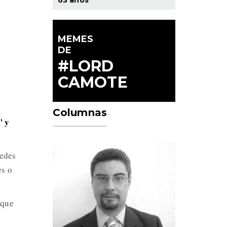
MEMES
DE
#LORD
CAMOTE
Columnas
" y
uedes
es o
 que