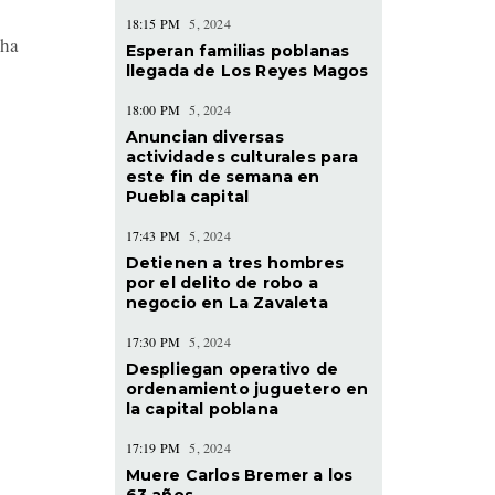
18:15 PM
5, 2024
cha
Esperan familias poblanas
llegada de Los Reyes Magos
18:00 PM
5, 2024
Anuncian diversas
actividades culturales para
este fin de semana en
Puebla capital
17:43 PM
5, 2024
Detienen a tres hombres
por el delito de robo a
negocio en La Zavaleta
17:30 PM
5, 2024
Despliegan operativo de
ordenamiento juguetero en
la capital poblana
17:19 PM
5, 2024
Muere Carlos Bremer a los
63 años