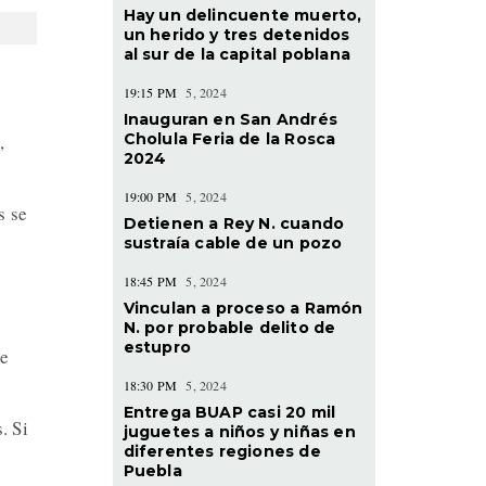
Hay un delincuente muerto,
un herido y tres detenidos
al sur de la capital poblana
19:15 PM
5, 2024
Inauguran en San Andrés
Cholula Feria de la Rosca
,
2024
19:00 PM
5, 2024
s se
Detienen a Rey N. cuando
sustraía cable de un pozo
18:45 PM
5, 2024
Vinculan a proceso a Ramón
N. por probable delito de
estupro
te
18:30 PM
5, 2024
Entrega BUAP casi 20 mil
. Si
juguetes a niños y niñas en
diferentes regiones de
Puebla