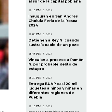
al sur de la capital poblana
19:15 PM
5, 2024
Inauguran en San Andrés
Cholula Feria de la Rosca
2024
19:00 PM
5, 2024
Detienen a Rey N. cuando
sustraía cable de un pozo
18:45 PM
5, 2024
Vinculan a proceso a Ramón
N. por probable delito de
estupro
18:30 PM
5, 2024
Entrega BUAP casi 20 mil
juguetes a niños y niñas en
diferentes regiones de
Puebla
18:15 PM
5, 2024
e y