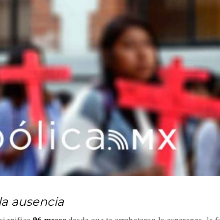
la ausencia
96 meses
significa
desde que te arrebataron la esperanza, la f