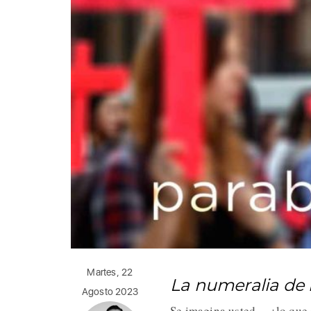
Martes, 22
La numeralia de 
Agosto 2023
Se imagina usted… ¿lo que 