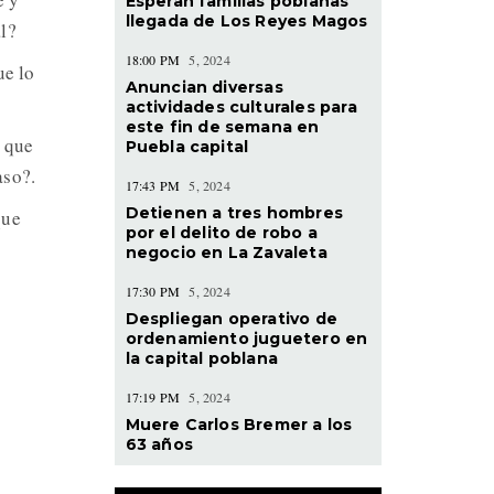
Esperan familias poblanas
llegada de Los Reyes Magos
l?
18:00 PM
5, 2024
ue lo
Anuncian diversas
actividades culturales para
este fin de semana en
, que
Puebla capital
aso?.
17:43 PM
5, 2024
Detienen a tres hombres
que
por el delito de robo a
negocio en La Zavaleta
17:30 PM
5, 2024
Despliegan operativo de
ordenamiento juguetero en
la capital poblana
17:19 PM
5, 2024
Muere Carlos Bremer a los
63 años