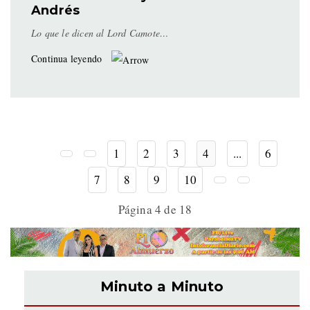
Andrés
Lo que le dicen al Lord Camote…
Continua leyendo
1
2
3
4
...
6
7
8
9
10
Página 4 de 18
Minuto a Minuto