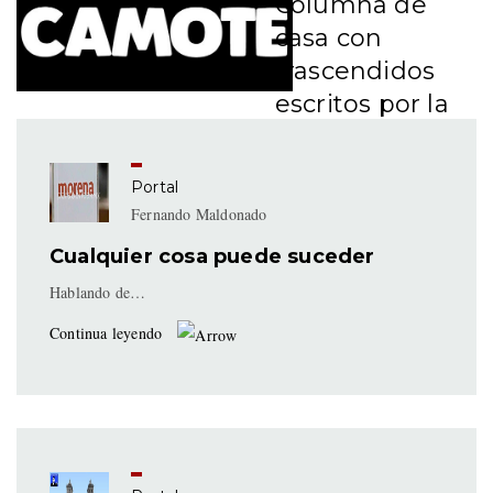
Columna de
casa con
trascendidos
escritos por la
irreverencia y
acidez de
Portal
#LordCamote y
Fernando Maldonado
sus camotazos.
Cualquier cosa puede suceder
Hablando de…
Continua leyendo