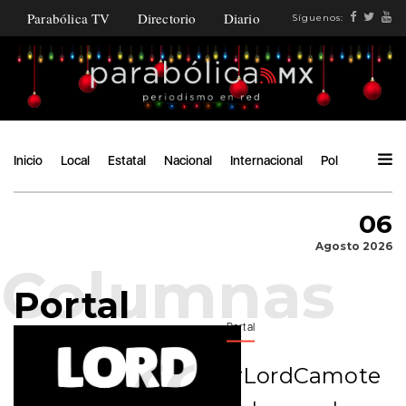
Parabólica TV
Directorio
Diario
Síguenos:
Inicio
Local
Estatal
Nacional
Internacional
Política
Ángu
06
Agosto 2026
Portal
Portal
#LordCamote