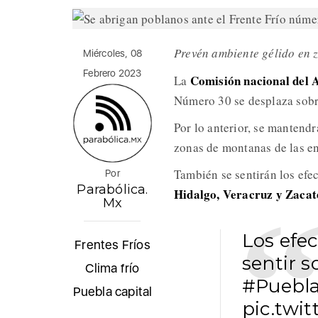
Prevén ambiente gélido en
Miércoles, 08
Febrero 2023
Comisión nacional de
La
Número 30 se desplaza sobre
Por lo anterior, se mantendr
zonas de montanas de las e
También se sentirán los efe
Por
Parabólica.
Hidalgo, Veracruz y Zacat
Mx
Los efe
Frentes Fríos
sentir s
Clima frío
#Puebl
Puebla capital
pic.twi