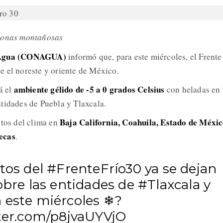
 zonas montañosas
l Agua (CONAGUA)
informó que, para este miércoles, el Frente
 el noreste y oriente de México.
ambiente gélido de -5 a 0 grados Celsius
á el
con heladas en 
ntidades de Puebla y Tlaxcala.
Baja California, Coahuila, Estado de Méxic
ctos del clima en
ecas
.
ctos del
#FrenteFrío30
ya se dejan
obre las entidades de
#Tlaxcala
y
a
este miércoles ❄?
tter.com/p8jvaUYVjO