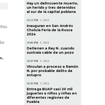
Hay un delincuente muerto,
un herido y tres detenidos
al sur de la capital poblana
19:15 PM
5, 2024
Inauguran en San Andrés
 Frío
Cholula Feria de la Rosca
2024
las
19:00 PM
5, 2024
Detienen a Rey N. cuando
sustraía cable de un pozo
o,
18:45 PM
5, 2024
Vinculan a proceso a Ramón
N. por probable delito de
estupro
18:30 PM
5, 2024
Entrega BUAP casi 20 mil
juguetes a niños y niñas en
diferentes regiones de
Puebla