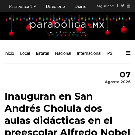
Parabólica TV
Directorio
Diario
Síguenos:
Inicio
Local
Estatal
Nacional
Internacional
Política
Ángu
07
Agosto 2026
Inauguran en San
Andrés Cholula dos
aulas didácticas en el
preescolar Alfredo Nobel