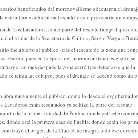
resarios beneficiados del morenovallismo adecuaron el drenaj
 la estructura estaba en mal estado y esto provocaría un colap
ona de Los Lavaderos, como parte del rescate integral que con
ció el titular de la Secretaría de Cultura, Sergio Vergara Berd
itio fue abierto al público -tras el rescate de la zona que con
sa Huerta, pues en la época del morenovallismo este sitio se
 embargo, un mes después la zona cerró tras detectarse que la
tado se temía un colapso, pues el drenaje se adecuó como un p
o abra nuevamente al público, como lo deseo el exgobernador
 Lavaderos están rescatados ya se hizo la parte del rescate
onjunto de la primera ciudad de Puebla, donde está el exconve
es, dónde está la primera casa de Puebla, donde están los pri
 construyó el origen de la Ciudad, se integra todo ese corredo