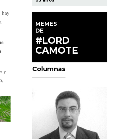
o hay
a
MEMES
DE
#LORD
ue
CAMOTE
a
Columnas
e y
o,