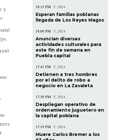
18:15 PM
5, 2024
e y
Esperan familias poblanas
so
llegada de Los Reyes Magos
cretó
18:00 PM
5, 2024
ejo.
Anuncian diversas
actividades culturales para
cretó
este fin de semana en
Puebla capital
17:43 PM
5, 2024
Detienen a tres hombres
aso
por el delito de robo a
negocio en La Zavaleta
,
17:30 PM
5, 2024
Despliegan operativo de
ordenamiento juguetero en
nto
la capital poblana
meros
17:19 PM
5, 2024
r
Muere Carlos Bremer a los
63 años