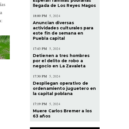
Esperan familias poblanas
ías
llegada de Los Reyes Magos
la
18:00 PM
5, 2024
a:
Anuncian diversas
actividades culturales para
este fin de semana en
Puebla capital
17:43 PM
5, 2024
Detienen a tres hombres
por el delito de robo a
negocio en La Zavaleta
17:30 PM
5, 2024
Despliegan operativo de
ordenamiento juguetero en
la capital poblana
17:19 PM
5, 2024
Muere Carlos Bremer a los
63 años