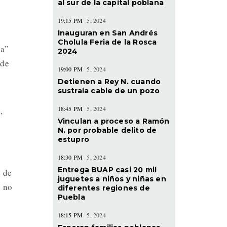
al sur de la capital poblana
19:15 PM
5, 2024
Inauguran en San Andrés
Cholula Feria de la Rosca
la”
2024
 de
19:00 PM
5, 2024
Detienen a Rey N. cuando
sustraía cable de un pozo
18:45 PM
5, 2024
,
Vinculan a proceso a Ramón
N. por probable delito de
estupro
18:30 PM
5, 2024
Entrega BUAP casi 20 mil
e de
juguetes a niños y niñas en
e no
diferentes regiones de
Puebla
18:15 PM
5, 2024