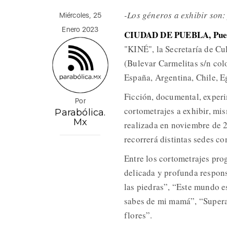
-Los géneros a exhibir son:
Miércoles, 25
Enero 2023
CIUDAD DE PUEBLA, Pue
"KINÉ", la Secretaría de Cu
(Bulevar Carmelitas s/n colo
España, Argentina, Chile, E
Ficción, documental, experi
Por
cortometrajes a exhibir, mi
Parabólica.
Mx
realizada en noviembre de 
recorrerá distintas sedes co
Entre los cortometrajes pr
delicada y profunda respons
las piedras”, “Este mundo e
sabes de mi mamá”, “Supera
flores”.