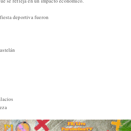
que se refleja en un impacto económico.
fiesta deportiva fueron
Castelán
alacios
Meza