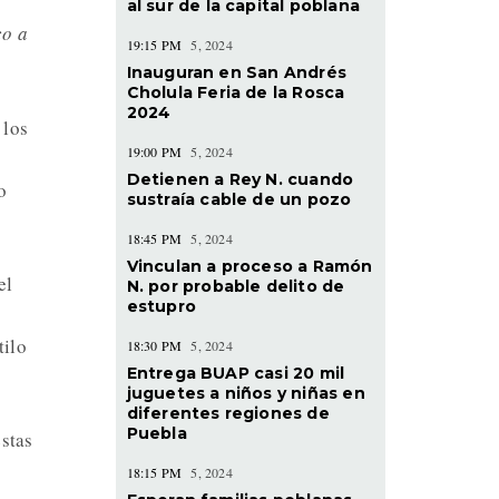
al sur de la capital poblana
co a
19:15 PM
5, 2024
Inauguran en San Andrés
Cholula Feria de la Rosca
2024
 los
19:00 PM
5, 2024
Detienen a Rey N. cuando
o
sustraía cable de un pozo
18:45 PM
5, 2024
Vinculan a proceso a Ramón
el
N. por probable delito de
estupro
tilo
18:30 PM
5, 2024
Entrega BUAP casi 20 mil
juguetes a niños y niñas en
diferentes regiones de
Puebla
stas
18:15 PM
5, 2024