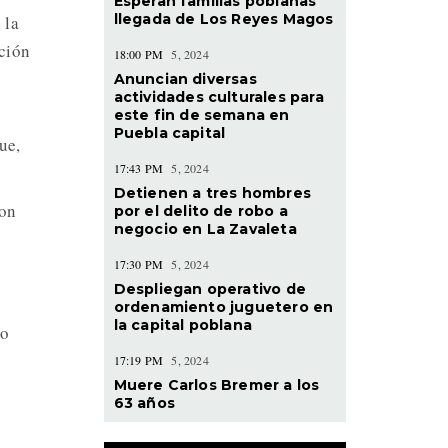
Esperan familias poblanas
llegada de Los Reyes Magos
 la
ución
18:00 PM
5, 2024
Anuncian diversas
actividades culturales para
este fin de semana en
Puebla capital
ue,
17:43 PM
5, 2024
Detienen a tres hombres
ron
por el delito de robo a
negocio en La Zavaleta
17:30 PM
5, 2024
Despliegan operativo de
ordenamiento juguetero en
la capital poblana
ro
17:19 PM
5, 2024
Muere Carlos Bremer a los
63 años