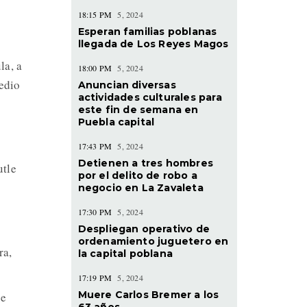
18:15 PM
5, 2024
Esperan familias poblanas
llegada de Los Reyes Magos
la, a
18:00 PM
5, 2024
Medio
Anuncian diversas
actividades culturales para
este fin de semana en
Puebla capital
17:43 PM
5, 2024
Detienen a tres hombres
utle
por el delito de robo a
negocio en La Zavaleta
17:30 PM
5, 2024
Despliegan operativo de
ordenamiento juguetero en
ra,
la capital poblana
17:19 PM
5, 2024
Muere Carlos Bremer a los
se
63 años