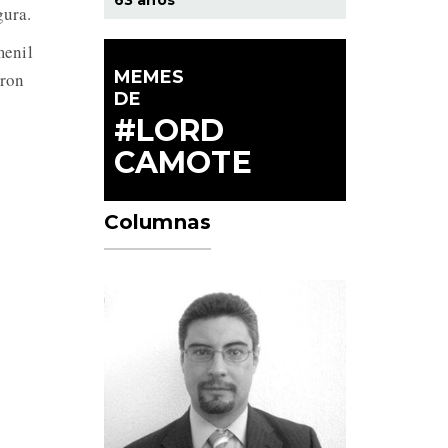
gura.
menil
MEMES
aron
DE
#LORD
CAMOTE
Columnas