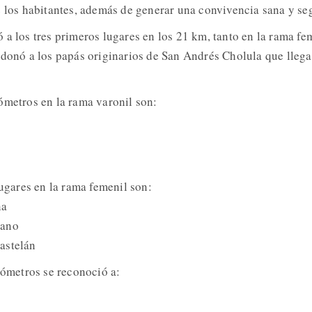
e los habitantes, además de generar una convivencia sana y se
 a los tres primeros lugares en los 21 km, tanto en la rama fe
rdonó a los papás originarios de San Andrés Cholula que lleg
ómetros en la rama varonil son:
lugares en la rama femenil son:
na
cano
astelán
lómetros se reconoció a: