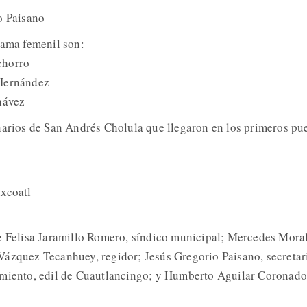
o Paisano
rama femenil son:
chorro
 Hernández
hávez
narios de San Andrés Cholula que llegaron en los primeros pu
ixcoatl
e Felisa Jaramillo Romero, síndico municipal; Mercedes Mora
Vázquez Tecanhuey, regidor; Jesús Gregorio Paisano, secretar
rmiento, edil de Cuautlancingo; y Humberto Aguilar Coronado