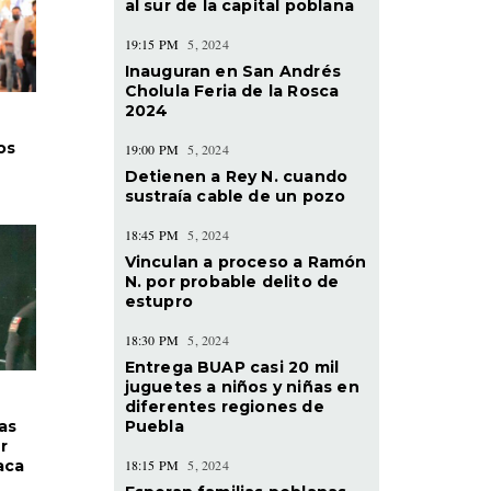
al sur de la capital poblana
19:15 PM
5, 2024
Inauguran en San Andrés
Cholula Feria de la Rosca
2024
os
19:00 PM
5, 2024
Detienen a Rey N. cuando
sustraía cable de un pozo
18:45 PM
5, 2024
Vinculan a proceso a Ramón
N. por probable delito de
estupro
18:30 PM
5, 2024
Entrega BUAP casi 20 mil
juguetes a niños y niñas en
diferentes regiones de
Puebla
as
r
18:15 PM
5, 2024
aca