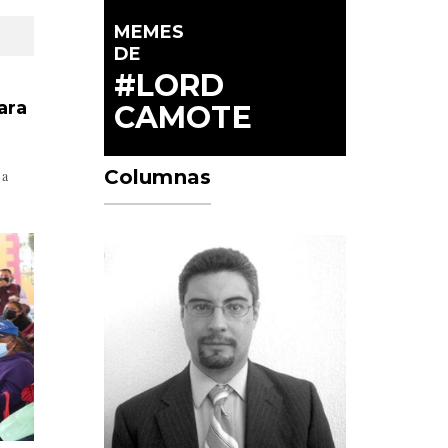
MEMES
DE
#LORD
ara
CAMOTE
Columnas
 a