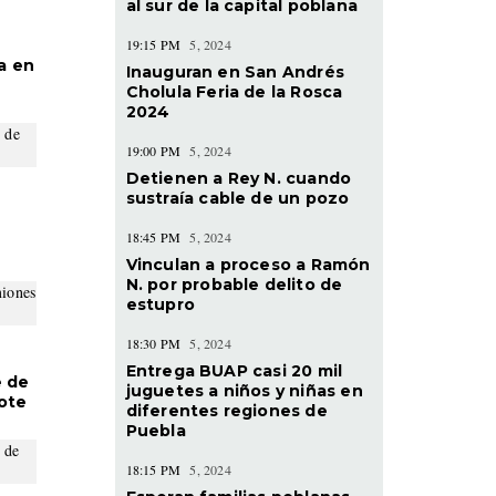
al sur de la capital poblana
s
19:15 PM
5, 2024
a en
Inauguran en San Andrés
Cholula Feria de la Rosca
2024
19:00 PM
5, 2024
Detienen a Rey N. cuando
sustraía cable de un pozo
18:45 PM
5, 2024
Vinculan a proceso a Ramón
N. por probable delito de
estupro
18:30 PM
5, 2024
Entrega BUAP casi 20 mil
e de
juguetes a niños y niñas en
ote
diferentes regiones de
Puebla
18:15 PM
5, 2024