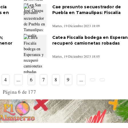
cía
Cae presunto secuestrador de
s en
Puebla en Tamaulipas: Fiscalía
Martes, 19 Diciembre 2023 18:09
n;
Catea Fiscalía bodega en Esperan
 menor
recuperó camionetas robadas
Martes, 19 Diciembre 2023 18:05
4
...
6
7
8
9
...
Página 6 de 177