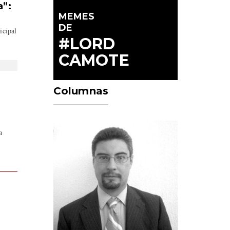
a”:
MEMES
DE
icipal
#LORD
CAMOTE
Columnas
a
n