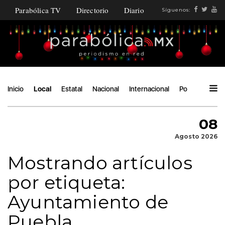
Parabólica TV
Directorio
Diario
Síguenos:
Inicio
Local
Estatal
Nacional
Internacional
Política
Áng
08
Agosto 2026
Mostrando artículos
por etiqueta:
Ayuntamiento de
Puebla