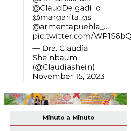
@ClaudDelgadillo
@margarita_gs
@armentapuebla_
…
pic.twitter.com/WP1S6
— Dra. Claudia
Sheinbaum
(@Claudiashein)
November 15, 2023
Minuto a Minuto