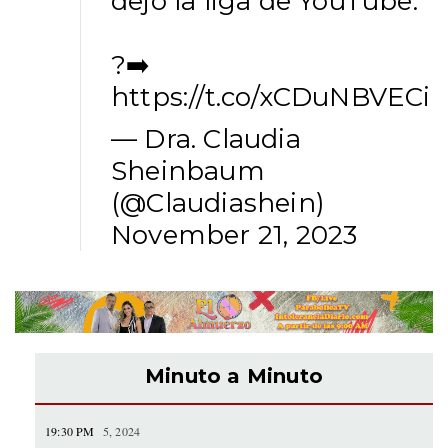
dejo la liga de YouTube.
?➡️
https://t.co/xCDuNBVECi
— Dra. Claudia
Sheinbaum
(@Claudiashein)
November 21, 2023
Minuto a Minuto
19:30 PM
5, 2024