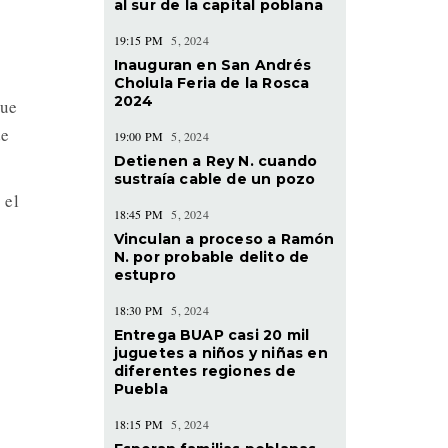
al sur de la capital poblana
19:15 PM
5, 2024
Inauguran en San Andrés
Cholula Feria de la Rosca
2024
que
de
19:00 PM
5, 2024
Detienen a Rey N. cuando
sustraía cable de un pozo
 el
18:45 PM
5, 2024
Vinculan a proceso a Ramón
N. por probable delito de
estupro
18:30 PM
5, 2024
Entrega BUAP casi 20 mil
juguetes a niños y niñas en
diferentes regiones de
Puebla
18:15 PM
5, 2024