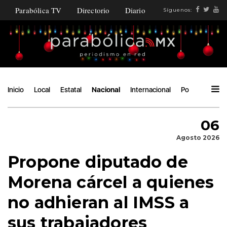
Parabólica TV
Directorio
Diario
Síguenos:
Inicio
Local
Estatal
Nacional
Internacional
Política
Áng
06
Agosto 2026
Propone diputado de
Morena cárcel a quienes
no adhieran al IMSS a
sus trabajadores