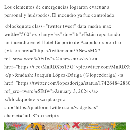
Los elementos de emergencias lograron evacuar a
personal y huéspedes. El incendio ya fue controlado.
<blockquote class="twitter-tweet" data-media-max-
width="560"><p lang="es" dir="ltr">Están reportando
un incendio en el Hotel Emporio de Acapulco <br><br>
(Vía <a href="https://twitter.com/ANewsMX?
ref_src=twsrc%5Etfw">@anewsmx</a>) <a
href="https://t.co/MnRDXbsT5G">pic.twitter.com/MnRD
</p>&mdash; Joaquín López-Dóriga (@lopezdoriga) <a
href="https://twitter.com/lopezdoriga/status/1742648428
ref_src=twsrc%5Etfw">January 3, 2024</a>
</blockquote> <script async
src="https://platform.twitter.com/widgets.js"
charset="utf-8"></script>