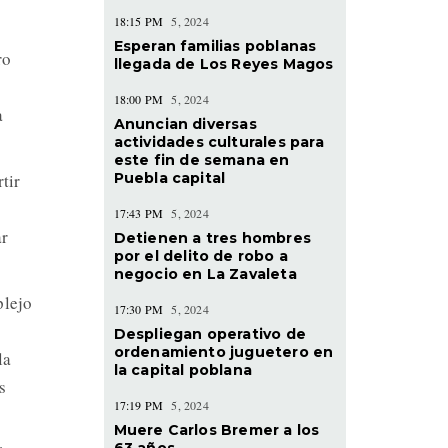
18:15 PM
5, 2024
Esperan familias poblanas
ro
llegada de Los Reyes Magos
18:00 PM
5, 2024
a
Anuncian diversas
actividades culturales para
este fin de semana en
Puebla capital
tir
17:43 PM
5, 2024
ar
Detienen a tres hombres
por el delito de robo a
negocio en La Zavaleta
plejo
17:30 PM
5, 2024
Despliegan operativo de
ordenamiento juguetero en
la
la capital poblana
s
17:19 PM
5, 2024
Muere Carlos Bremer a los
63 años