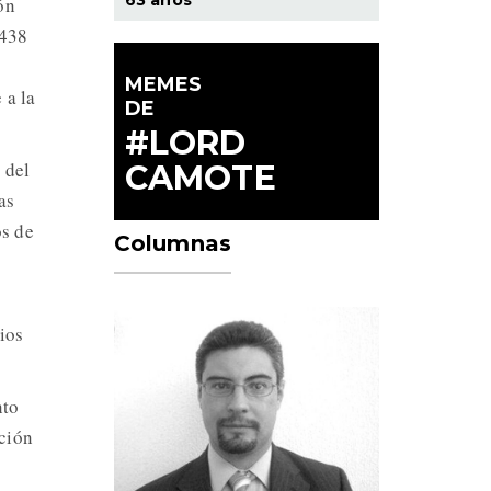
ón
 438
MEMES
 a la
DE
#LORD
 del
CAMOTE
as
os de
Columnas
ios
nto
ación