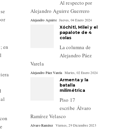
Al respecto por
Alejandro Aguirre Guerrero
 se
por
Alejandro Aguirre
Jueves, 04 Enero 2024
Xóchitl, Milei y el
papalote de 4
colas
; en
La columna de
l
Alejandro Páez
Varela
Alejandro Páez Varela
Martes, 02 Enero 2024
ciera
Armenta y la
batalla
d
milimétrica
 al
Piso 17
escribe Álvaro
Ramírez Velasco
 con
Alvaro Ramírez
Viernes, 29 Diciembre 2023
de