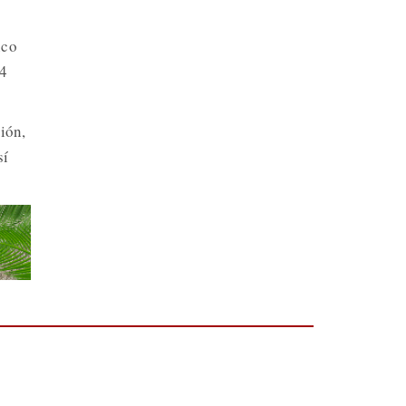
nco
 4
ión,
sí