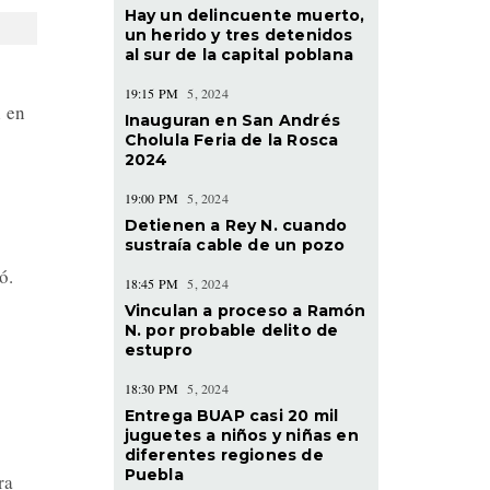
Hay un delincuente muerto,
un herido y tres detenidos
al sur de la capital poblana
19:15 PM
5, 2024
 en
Inauguran en San Andrés
Cholula Feria de la Rosca
2024
19:00 PM
5, 2024
Detienen a Rey N. cuando
sustraía cable de un pozo
ó.
18:45 PM
5, 2024
Vinculan a proceso a Ramón
N. por probable delito de
estupro
18:30 PM
5, 2024
Entrega BUAP casi 20 mil
juguetes a niños y niñas en
diferentes regiones de
Puebla
ra