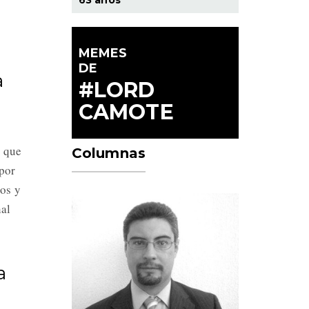
MEMES
DE
a
#LORD
CAMOTE
a que
Columnas
 por
eos y
nal
a
o