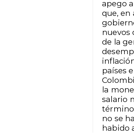
apego a
que, en
gobiern
nuevos 
de la g
desempe
inflació
países 
Colombi
la moned
salario
términos
no se h
habido 