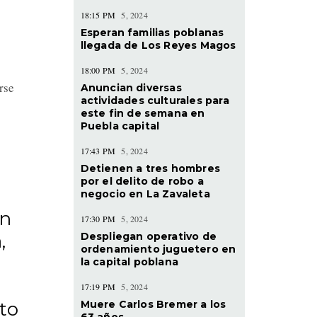
18:15 PM
5, 2024
Esperan familias poblanas
llegada de Los Reyes Magos
18:00 PM
5, 2024
rse
Anuncian diversas
actividades culturales para
este fin de semana en
Puebla capital
17:43 PM
5, 2024
Detienen a tres hombres
por el delito de robo a
a
negocio en La Zavaleta
en
17:30 PM
5, 2024
Despliegan operativo de
,
ordenamiento juguetero en
la capital poblana
17:19 PM
5, 2024
Muere Carlos Bremer a los
to
63 años