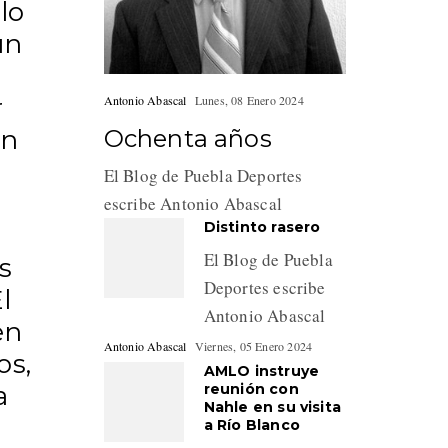
lo
un
Antonio Abascal
Lunes, 08 Enero 2024
r
Ochenta años
un
El Blog de Puebla Deportes
escribe Antonio Abascal
Distinto rasero
El Blog de Puebla
s
Deportes escribe
l
Antonio Abascal
en
Antonio Abascal
Viernes, 05 Enero 2024
os,
AMLO instruye
reunión con
a
Nahle en su visita
a Río Blanco