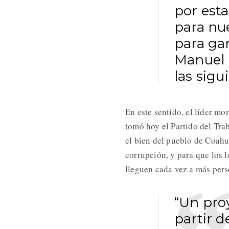
por esta
para nu
para ga
Manuel 
las sigu
En este sentido, el líder m
tomó hoy el Partido del Tra
el bien del pueblo de Coahui
corrupción, y para que los 
lleguen cada vez a más pers
“Un pro
partir d