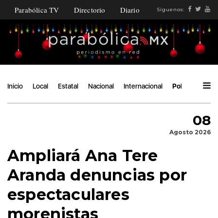
Parabólica TV
Directorio
Diario
Síguenos:
Inicio
Local
Estatal
Nacional
Internacional
Política
Áng
08
Agosto 2026
Ampliará Ana Tere
Aranda denuncias por
espectaculares
morenistas