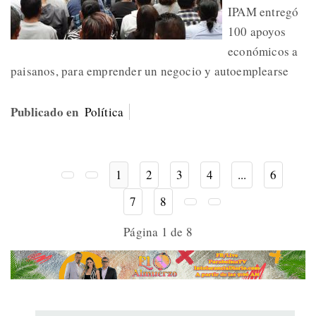
IPAM entregó
100 apoyos
económicos a
paisanos, para emprender un negocio y autoemplearse
Publicado en
Política
1
2
3
4
...
6
7
8
Página 1 de 8