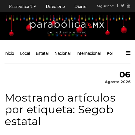
Parabólica TV
Directorio
Diario
Síguenos:
Inicio
Local
Estatal
Nacional
Internacional
Política
Áng
06
Agosto 2026
Mostrando artículos
por etiqueta: Segob
estatal