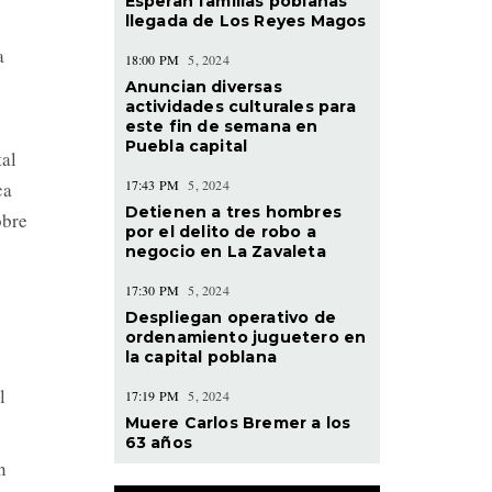
Esperan familias poblanas
llegada de Los Reyes Magos
a
18:00 PM
5, 2024
Anuncian diversas
actividades culturales para
este fin de semana en
Puebla capital
tal
17:43 PM
5, 2024
ca
Detienen a tres hombres
obre
por el delito de robo a
negocio en La Zavaleta
17:30 PM
5, 2024
Despliegan operativo de
ordenamiento juguetero en
la capital poblana
l
17:19 PM
5, 2024
Muere Carlos Bremer a los
63 años
n