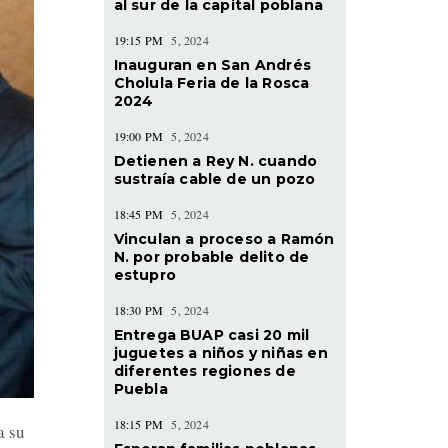
al sur de la capital poblana
19:15 PM
5, 2024
Inauguran en San Andrés
Cholula Feria de la Rosca
2024
19:00 PM
5, 2024
Detienen a Rey N. cuando
sustraía cable de un pozo
18:45 PM
5, 2024
Vinculan a proceso a Ramón
N. por probable delito de
estupro
18:30 PM
5, 2024
Entrega BUAP casi 20 mil
juguetes a niños y niñas en
diferentes regiones de
Puebla
18:15 PM
5, 2024
a su