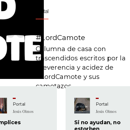
Portal
#LordCamote
Columna de casa con
trascendidos escritos por la
irreverencia y acidez de
#LordCamote y sus
camotazos.
Portal
Portal
Jesús Olmos
Jesús Olmos
mplices
Si no ayudan, no
estorben