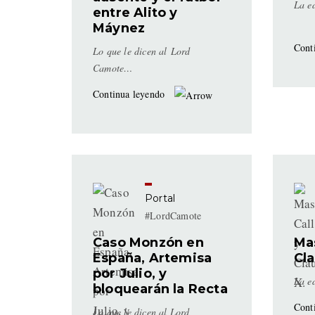
La ed
entre Alito y
Máynez
Cont
Lo que le dicen al Lord
Camote…
Continua leyendo
Portal
#LordCamote
Caso Monzón en
Mas
España, Artemisa
Cla
por Julio, y
La ed
bloquearán la Recta
Cont
Lo que le dicen al Lord