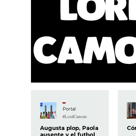
Portal
#LordCamote
Augusta plop, Paola
Có
ausente y el futbol