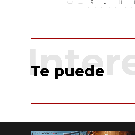
9
...
11
Te puede