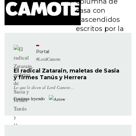
Columna de
casa con
trascendidos
escritos por la
irreverencia y
acidez de
Portal
#LordCamote y
#LordCamote
sus camotazos.
El radical Zatarain, maletas de Sasia
y firmes Tanús y Herrera
Lo que le dicen al Lord Camote…
Continua leyendo