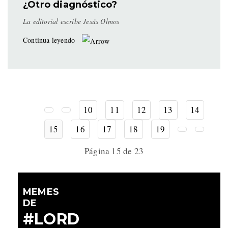
¿Otro diagnóstico?
La editorial escribe Jesús Olmos
Continua leyendo
10
11
12
13
14
15
16
17
18
19
Página 15 de 23
MEMES
DE
#LORD