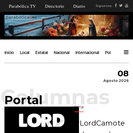
Parabólica TV
Directorio
Diario
Síguenos:
Inicio
Local
Estatal
Nacional
Internacional
Política
Ángu
08
Agosto 2026
Portal
Portal
#LordCamote